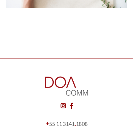
+
55 11 3141
.
1808